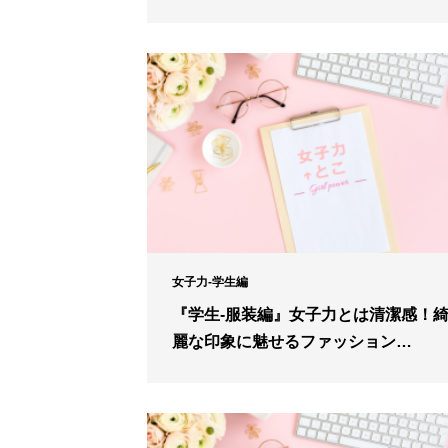
女子力-学生編
『学生-服装編』女子力とは清潔感！
麗な印象に魅せるファッション…