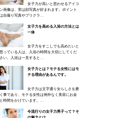
女子力が高いと思わせるアイコ
ン画像は、実は顔写真が好まれます。ポイント
は自撮り写真やプリクラ…
女子力を高める入浴の方法とは
一体
女子力をすこしでも高めたいと
思っている人は、入浴の時間を大切にしてくだ
さい。入浴は一見すると…
女子力とは？モテる女性にはモ
テる理由があるんです。
女子力は文字通り女らしさを磨
く事であり、モテる女性は例外なく美容にお金
と時間をかけています。…
今流行りの女子力男子って？そ
の魅力とは