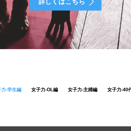
詳しくはこちら
子力-学生編
女子力-OL編
女子力-主婦編
女子力-40