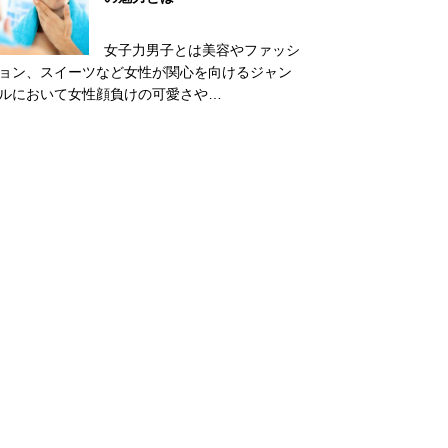
女子力男子とは美容やファッシ
ョン、スイーツなど女性が関心を向けるジャン
ルにおいて女性顔負けの可愛さや…