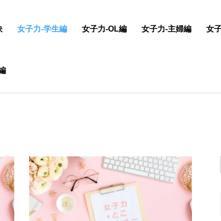
訣
女子力-学生編
女子力-OL編
女子力-主婦編
女子
編