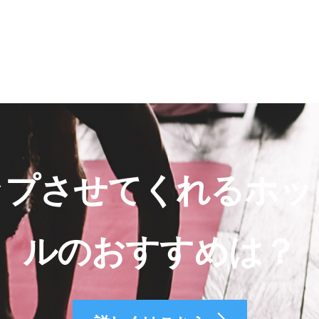
ップさせてくれるホッ
ルのおすすめは？