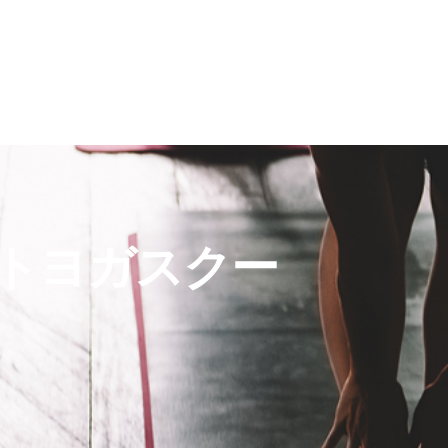
トヨガスクー