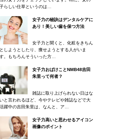
子らしい仕草というのは…
女子力の秘訣はデンタルケアに
あり！美しい歯を保つ方法
女子力と聞くと、化粧をきちん
としようとしたり、痩せようとする人がいま
す。もちろんそういった方…
女子力おばけことNMB48吉田
朱里って何者？
雑誌に取り上げられない日はな
いと言われるほど、今やテレビや雑誌などで大
活躍中の吉田朱里は、なんと、ア…
女子力高いと思わせるアイコン
画像のポイント