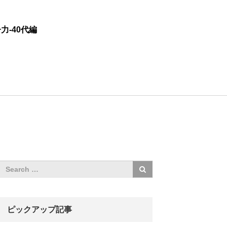
力-40代編
ピックアップ記事