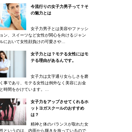
今流行りの女子力男子って？そ
の魅力とは
女子力男子とは美容やファッシ
ョン、スイーツなど女性が関心を向けるジャン
ルにおいて女性顔負けの可愛さや…
女子力とは？モテる女性にはモ
テる理由があるんです。
女子力は文字通り女らしさを磨
く事であり、モテる女性は例外なく美容にお金
と時間をかけています。…
女子力をアップさせてくれるホ
ットヨガスクールのおすすめ
は？
精神と体のバランスが取れた女
性というのは、内面から輝きを放っているので