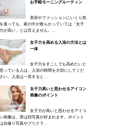
お手軽モーニングルーティン
美容やファッションにいくら気
を遣っても、家の中が散らかっていては「女子
力が高い」とは言えません。…
女子力を高める入浴の方法とは
一体
女子力をすこしでも高めたいと
思っている人は、入浴の時間を大切にしてくだ
さい。入浴は一見すると…
女子力高いと思わせるアイコン
画像のポイント
女子力が高いと思わせるアイコ
ン画像は、実は顔写真が好まれます。ポイント
は自撮り写真やプリクラ…