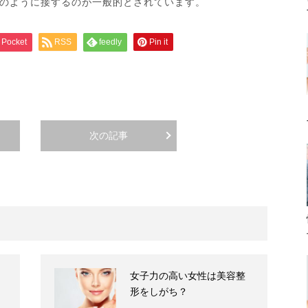
のように接するのが一般的とされています。
Pocket
RSS
feedly
Pin it
次の記事
女子力の高い女性は美容整
形をしがち？