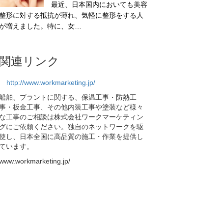
最近、日本国内においても美容
整形に対する抵抗が薄れ、気軽に整形をする人
が増えました。特に、女…
関連リンク
http://www.workmarketing.jp/
船舶、プラントに関する、保温工事・防熱工
事・板金工事、その他内装工事や塗装など様々
な工事のご相談は株式会社ワークマーケティン
グにご依頼ください。独自のネットワークを駆
使し、日本全国に高品質の施工・作業を提供し
ています。
www.workmarketing.jp/