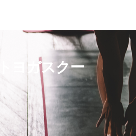
トヨガスクー