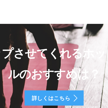
ップさせてくれるホッ
ルのおすすめは？
詳しくはこちら