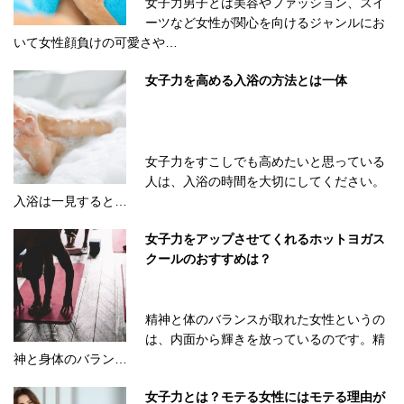
女子力男子とは美容やファッション、スイ
ーツなど女性が関心を向けるジャンルにお
いて女性顔負けの可愛さや…
女子力を高める入浴の方法とは一体
女子力をすこしでも高めたいと思っている
人は、入浴の時間を大切にしてください。
入浴は一見すると…
女子力をアップさせてくれるホットヨガス
クールのおすすめは？
精神と体のバランスが取れた女性というの
は、内面から輝きを放っているのです。精
神と身体のバラン…
女子力とは？モテる女性にはモテる理由が