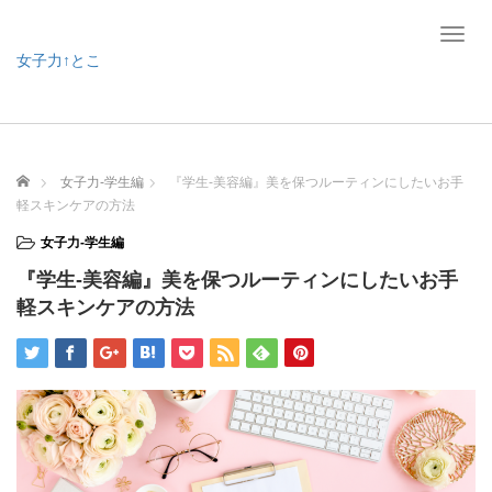
T
o
女子力↑とこ
g
g
l
e
n
ホーム
女子力-学生編
『学生-美容編』美を保つルーティンにしたいお手
a
軽スキンケアの方法
v
i
女子力-学生編
g
『学生-美容編』美を保つルーティンにしたいお手
a
t
軽スキンケアの方法
i
o
n