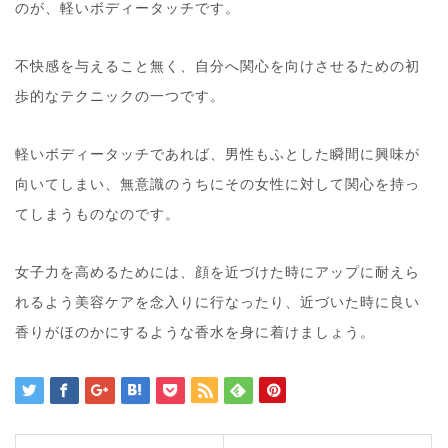
のが、軽いボディータッチです。
不快感を与えること無く、自分へ関心を向けさせるための初
歩的なテクニックの一つです。
軽いボディータッチであれば、男性もふとした瞬間に興味が
向いてしまい、無意識のうちにその女性に対して関心を持っ
てしまうものなのです。
女子力を高めるためには、顔を近づけた時にアップに耐えら
れるよう美容ケアを念入りに行なったり、近づいた時に良い
香りがほのかにするような香水を身に着けましょう。