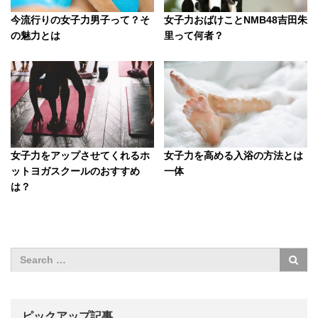
今流行りの女子力男子って？そ
女子力おばけことNMB48吉田朱
の魅力とは
里って何者？
女子力をアップさせてくれるホ
女子力を高める入浴の方法とは
ットヨガスクールのおすすめ
一体
は？
ピックアップ記事