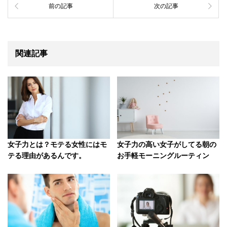
前の記事
次の記事
関連記事
女子力とは？モテる女性にはモ
女子力の高い女子がしてる朝の
テる理由があるんです。
お手軽モーニングルーティン