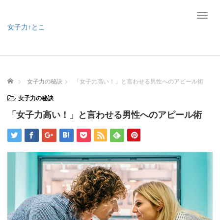
T
o
女子力↑とこ
g
g
l
e
n
ホーム
女子力の秘訣
「女子力高い！」と言わせる男性へのアピール術
a
v
女子力の秘訣
i
「女子力高い！」と言わせる男性へのアピール術
g
a
t
i
o
n