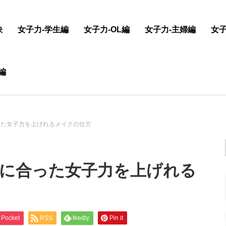
訣
女子力-学生編
女子力-OL編
女子力-主婦編
女子
編
った女子力を上げれるメイクの仕方
齢に合った女子力を上げれる
Pocket
RSS
feedly
Pin it