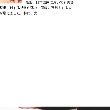
最近、日本国内においても美容
整形に対する抵抗が薄れ、気軽に整形をする人
が増えました。特に、女…