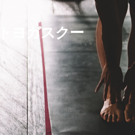
トヨガスクー