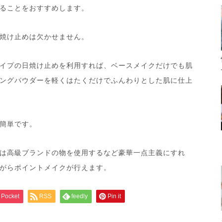
ることをおすすめします。
焼け止めは欠かせません。
イプの日焼け止めを利用すれば、ベースメイクだけでも肌
ングパウダーを軽くはたくだけでふんわりとした肌に仕上
簡単です。
は高級ブランドの物を使用するなど豪華一点主義にすれ
がらポイントメイクが行えます。
Pocket
RSS
feedly
Pin it