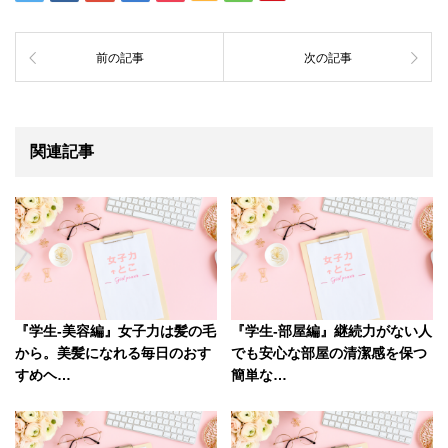
前の記事
次の記事
関連記事
『学生-美容編』女子力は髪の毛
『学生-部屋編』継続力がない人
から。美髪になれる毎日のおす
でも安心な部屋の清潔感を保つ
すめヘ…
簡単な…