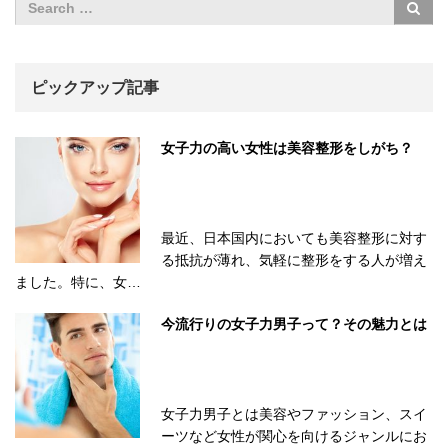
ピックアップ記事
女子力の高い女性は美容整形をしがち？
最近、日本国内においても美容整形に対す
る抵抗が薄れ、気軽に整形をする人が増え
ました。特に、女…
今流行りの女子力男子って？その魅力とは
女子力男子とは美容やファッション、スイ
ーツなど女性が関心を向けるジャンルにお