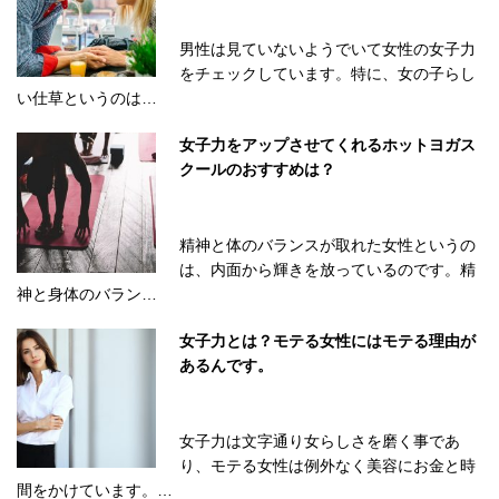
男性は見ていないようでいて女性の女子力
をチェックしています。特に、女の子らし
い仕草というのは…
女子力をアップさせてくれるホットヨガス
クールのおすすめは？
精神と体のバランスが取れた女性というの
は、内面から輝きを放っているのです。精
神と身体のバラン…
女子力とは？モテる女性にはモテる理由が
あるんです。
女子力は文字通り女らしさを磨く事であ
り、モテる女性は例外なく美容にお金と時
間をかけています。…