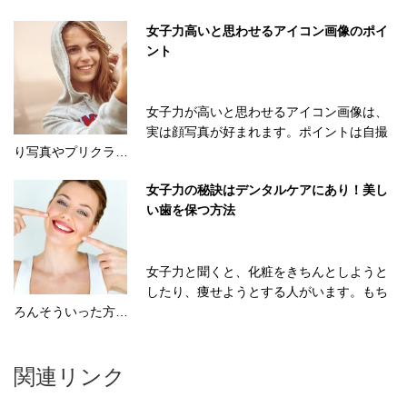
女子力高いと思わせるアイコン画像のポイ
ント
女子力が高いと思わせるアイコン画像は、
実は顔写真が好まれます。ポイントは自撮
り写真やプリクラ…
女子力の秘訣はデンタルケアにあり！美し
い歯を保つ方法
女子力と聞くと、化粧をきちんとしようと
したり、痩せようとする人がいます。もち
ろんそういった方…
関連リンク