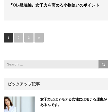
『OL-服装編』女子力を高める小物使いのポイント
1
2
3
»
ピックアップ記事
女子力とは？モテる女性にはモテる理由が
あるんです。