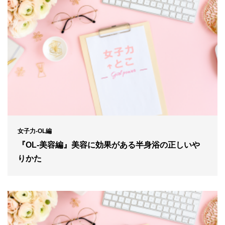
女子力-OL編
『OL-美容編』美容に効果がある半身浴の正しいや
りかた