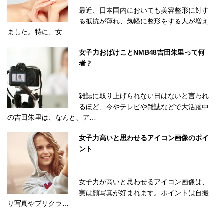
最近、日本国内においても美容整形に対す
る抵抗が薄れ、気軽に整形をする人が増え
ました。特に、女…
女子力おばけことNMB48吉田朱里って何
者？
雑誌に取り上げられない日はないと言われ
るほど、今やテレビや雑誌などで大活躍中
の吉田朱里は、なんと、ア…
女子力高いと思わせるアイコン画像のポイ
ント
女子力が高いと思わせるアイコン画像は、
実は顔写真が好まれます。ポイントは自撮
り写真やプリクラ…