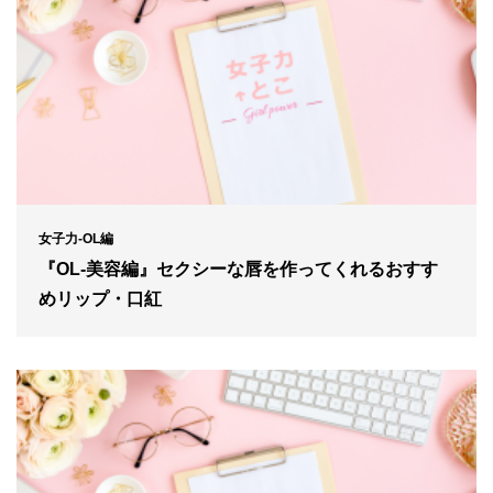
女子力-OL編
『OL-美容編』セクシーな唇を作ってくれるおすす
めリップ・口紅