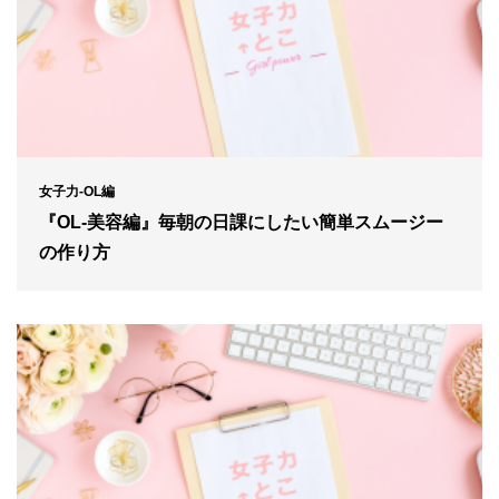
女子力-OL編
『OL-美容編』毎朝の日課にしたい簡単スムージー
の作り方