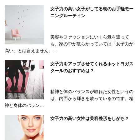
女子力の高い女子がしてる朝のお手軽モー
ニングルーティン
美容やファッションにいくら気を遣って
も、家の中が散らかっていては「女子力が
高い」とは言えません。…
女子力をアップさせてくれるホットヨガス
クールのおすすめは？
精神と体のバランスが取れた女性というの
は、内面から輝きを放っているのです。精
神と身体のバラン…
女子力の高い女性は美容整形をしがち？