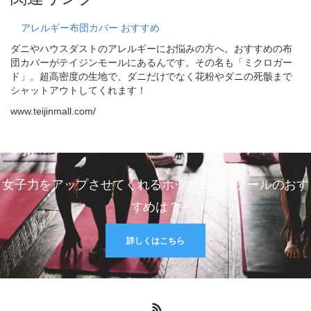
アレルギー布団カバー おすすめ
ダニやハウスダストのアレルギーにお悩みの方へ。おすすめの布
団カバーがテイジンモールにあるんです。その名も「ミクロガー
ド」。超高密度の生地で、ダニだけでなく花粉やダニの死骸まで
シャットアウトしてくれます！
www.teijinmall.com/
女子力をアップさせてくれるホットヨガスクールのおす
すめは？
詳しくはこちら
RSS