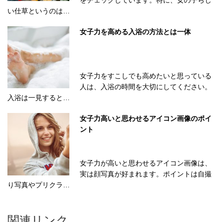
い仕草というのは…
女子力を高める入浴の方法とは一体
女子力をすこしでも高めたいと思っている
人は、入浴の時間を大切にしてください。
入浴は一見すると…
女子力高いと思わせるアイコン画像のポイ
ント
女子力が高いと思わせるアイコン画像は、
実は顔写真が好まれます。ポイントは自撮
り写真やプリクラ…
関連リンク