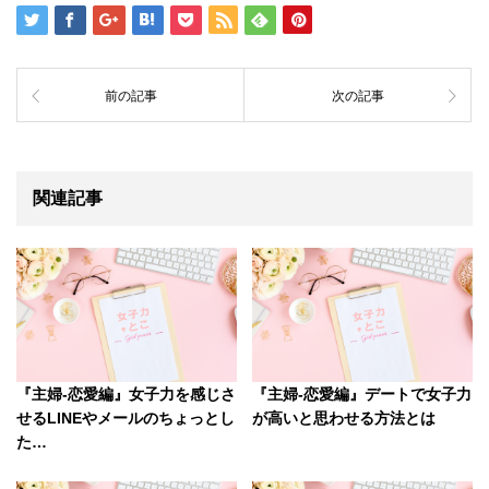
前の記事
次の記事
関連記事
『主婦-恋愛編』女子力を感じさ
『主婦-恋愛編』デートで女子力
せるLINEやメールのちょっとし
が高いと思わせる方法とは
た…