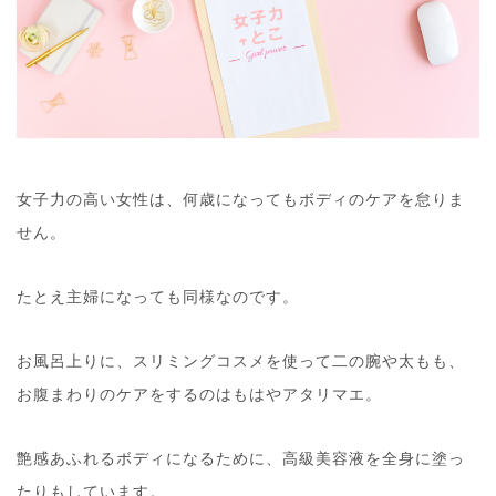
女子力の高い女性は、何歳になってもボディのケアを怠りま
せん。
たとえ主婦になっても同様なのです。
お風呂上りに、スリミングコスメを使って二の腕や太もも、
お腹まわりのケアをするのはもはやアタリマエ。
艶感あふれるボディになるために、高級美容液を全身に塗っ
たりもしています。