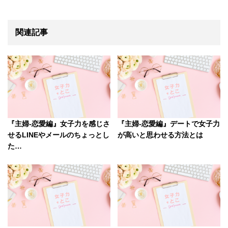
関連記事
『主婦-恋愛編』女子力を感じさ
『主婦-恋愛編』デートで女子力
せるLINEやメールのちょっとし
が高いと思わせる方法とは
た…