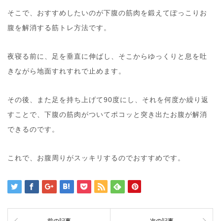
そこで、おすすめしたいのが下腹の筋肉を鍛えてぽっこりお
腹を解消する筋トレ方法です。
夜寝る前に、足を垂直に伸ばし、そこからゆっくりと息を吐
きながら地面すれすれで止めます。
その後、また足を持ち上げて90度にし、それを何度か繰り返
すことで、下腹の筋肉がついてポコッと突き出たお腹が解消
できるのです。
これで、お腹周りがスッキリするのでおすすめです。