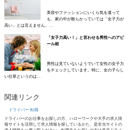
美容やファッションにいくら気を遣って
も、家の中が散らかっていては「女子力が
高い」とは言えません。…
「女子力高い！」と言わせる男性へのアピ
ール術
男性は見ていないようでいて女性の女子力
をチェックしています。特に、女の子らし
い仕草というのは…
関連リンク
ドライバー 転職
ドライバーのお仕事をお探しの方、ハローワークや大手の求人情
報サイトを活用して求人情報を探しているかた、是非当サイトの
求人情報を一度ご覧ください。転職先をお探しの方は是非ドライ