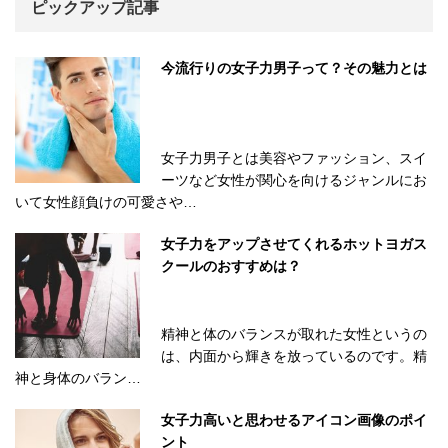
ピックアップ記事
今流行りの女子力男子って？その魅力とは
女子力男子とは美容やファッション、スイ
ーツなど女性が関心を向けるジャンルにお
いて女性顔負けの可愛さや…
女子力をアップさせてくれるホットヨガス
クールのおすすめは？
精神と体のバランスが取れた女性というの
は、内面から輝きを放っているのです。精
神と身体のバラン…
女子力高いと思わせるアイコン画像のポイ
ント