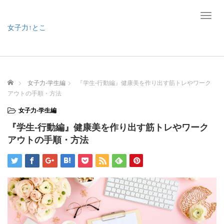
T
o
女子力↑とこ
g
g
l
e
n
ホーム
女子力-学生編
『学生-行動編』健康美を作り出す筋トレやワーク
a
アウトの手順・方法
v
i
女子力-学生編
g
『学生-行動編』健康美を作り出す筋トレやワーク
a
t
アウトの手順・方法
i
o
n