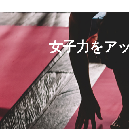
女子力をア