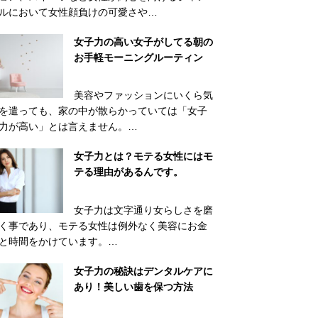
ルにおいて女性顔負けの可愛さや…
女子力の高い女子がしてる朝の
お手軽モーニングルーティン
美容やファッションにいくら気
を遣っても、家の中が散らかっていては「女子
力が高い」とは言えません。…
女子力とは？モテる女性にはモ
テる理由があるんです。
女子力は文字通り女らしさを磨
く事であり、モテる女性は例外なく美容にお金
と時間をかけています。…
女子力の秘訣はデンタルケアに
あり！美しい歯を保つ方法