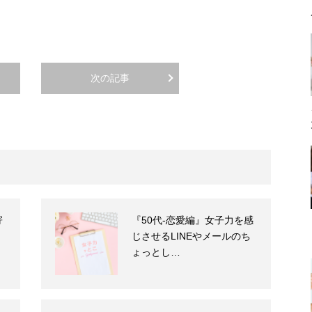
次の記事
寄
『50代-恋愛編』女子力を感
じさせるLINEやメールのち
ょっとし…