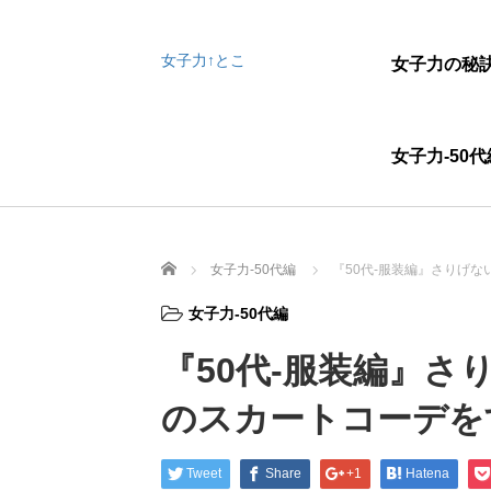
女子力↑とこ
女子力の秘
女子力-50代
ホーム
女子力-50代編
『50代-服装編』さりげ
女子力-50代編
『50代-服装編』
のスカートコーデを
Tweet
Share
+1
Hatena