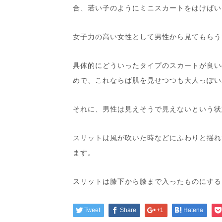
合、若い子のようにミニスカートをはけばい
女子力の高い女性として男性から見てもらう
具体的にどういったタイプのスカートが良い
めで、これならば肌を見せつつも大人っぽい
それに、男性は見えそうで見えないという状
スリットは風が吹いた時などにふわりと揺れ
ます。
スリットは膝下から膝まで入ったものにする
Tweet
Share
+1
Hatena