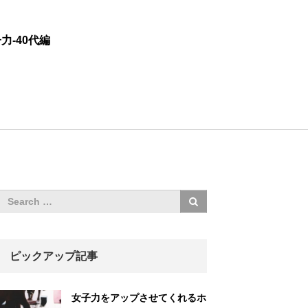
力-40代編
ピックアップ記事
女子力をアップさせてくれるホ