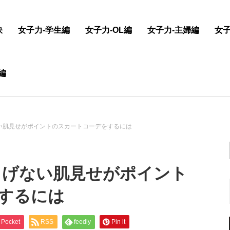
訣
女子力-学生編
女子力-OL編
女子力-主婦編
女子
編
ない肌見せがポイントのスカートコーデをするには
さりげない肌見せがポイント
するには
Pocket
RSS
feedly
Pin it