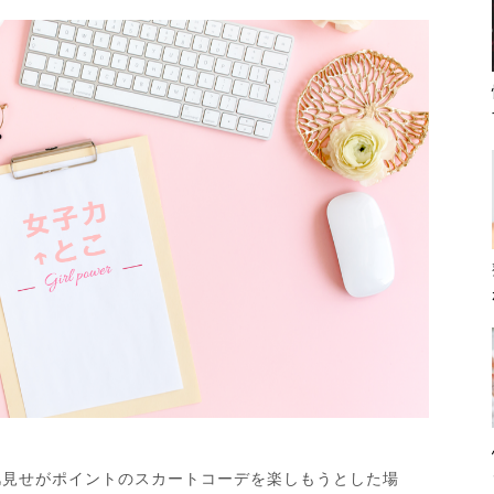
肌見せがポイントのスカートコーデを楽しもうとした場