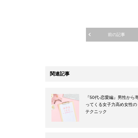
前の記事
関連記事
『50代-恋愛編』男性から
ってくる女子力高め女性の
テクニック