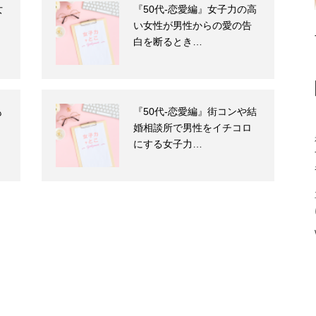
女
『50代-恋愛編』女子力の高
い女性が男性からの愛の告
白を断るとき…
も
『50代-恋愛編』街コンや結
婚相談所で男性をイチコロ
にする女子力…