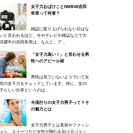
女子力おばけことNMB48吉田
朱里って何者？
雑誌に取り上げられない日はな
いと言われるほど、今やテレビや雑誌などで大
活躍中の吉田朱里は、なんと、ア…
「女子力高い！」と言わせる男
性へのアピール術
男性は見ていないようでいて女
性の女子力をチェックしています。特に、女の
子らしい仕草というのは…
今流行りの女子力男子って？そ
の魅力とは
女子力男子とは美容やファッシ
ョン、スイーツなど女性が関心を向けるジャン