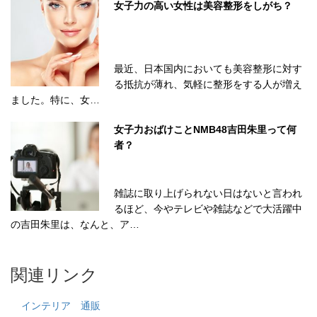
女子力の高い女性は美容整形をしがち？
最近、日本国内においても美容整形に対す
る抵抗が薄れ、気軽に整形をする人が増え
ました。特に、女…
女子力おばけことNMB48吉田朱里って何
者？
雑誌に取り上げられない日はないと言われ
るほど、今やテレビや雑誌などで大活躍中
の吉田朱里は、なんと、ア…
関連リンク
インテリア 通販