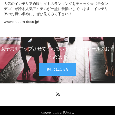
人気のインテリア通販サイトのランキングをチェック☆〈モダン
デコ〉が誇る人気アイテムが一堂に勢揃いしています！インテリ
アのお買い求めに、ぜひ見てみて下さい！
www.modern-deco.jp/
女子力をアップさせてくれるホットヨガスクールのおす
すめは？
詳しくはこちら
RSS
Copyright 2026 女子力↑とこ