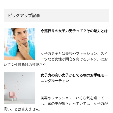
ピックアップ記事
今流行りの女子力男子って？その魅力とは
女子力男子とは美容やファッション、スイ
ーツなど女性が関心を向けるジャンルにお
いて女性顔負けの可愛さや…
女子力の高い女子がしてる朝のお手軽モー
ニングルーティン
美容やファッションにいくら気を遣って
も、家の中が散らかっていては「女子力が
高い」とは言えません。…