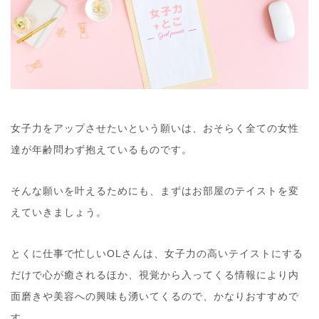
女子力をアップさせたいという願いは、おそらく全ての女性
達が年齢問わず抱えているものです。
そんな願いを叶えるためにも、まずはお部屋のテイストを変
えていきましょう。
とくに仕事で忙しいOLさんは、女子力の高いテイストにする
だけで心が癒されるほか、視覚から入ってくる情報により内
面磨きや美容への興味も湧いてくるので、かなりおすすめで
す。