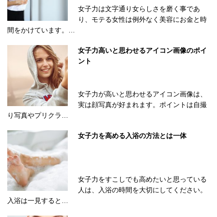
女子力は文字通り女らしさを磨く事であ
り、モテる女性は例外なく美容にお金と時
間をかけています。…
女子力高いと思わせるアイコン画像のポイ
ント
女子力が高いと思わせるアイコン画像は、
実は顔写真が好まれます。ポイントは自撮
り写真やプリクラ…
女子力を高める入浴の方法とは一体
女子力をすこしでも高めたいと思っている
人は、入浴の時間を大切にしてください。
入浴は一見すると…