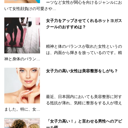
ーツなど女性が関心を向けるジャンルにお
いて女性顔負けの可愛さや…
女子力をアップさせてくれるホットヨガス
クールのおすすめは？
精神と体のバランスが取れた女性というの
は、内面から輝きを放っているのです。精
神と身体のバラン…
女子力の高い女性は美容整形をしがち？
最近、日本国内においても美容整形に対す
る抵抗が薄れ、気軽に整形をする人が増え
ました。特に、女…
「女子力高い！」と言わせる男性へのアピ
ール術