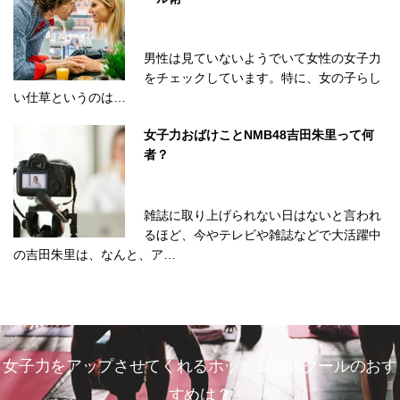
男性は見ていないようでいて女性の女子力
をチェックしています。特に、女の子らし
い仕草というのは…
女子力おばけことNMB48吉田朱里って何
者？
雑誌に取り上げられない日はないと言われ
るほど、今やテレビや雑誌などで大活躍中
の吉田朱里は、なんと、ア…
女子力をアップさせてくれるホットヨガスクールのおす
すめは？