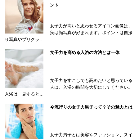
ント
女子力が高いと思わせるアイコン画像は、
実は顔写真が好まれます。ポイントは自撮
り写真やプリクラ…
女子力を高める入浴の方法とは一体
女子力をすこしでも高めたいと思っている
人は、入浴の時間を大切にしてください。
入浴は一見すると…
今流行りの女子力男子って？その魅力とは
女子力男子とは美容やファッション、スイ