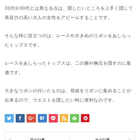
20代や30代とは異なる点は、隠したいところを上手く隠して
美容力の高い大人の女性をアピールすることです。
そんな時に役立つのは、レースや大きめのリボンをあしらっ
たトップスです。
レースをあしらったトップスは、二の腕や胸元を隠すのに最
適です。
大きなリボンの付いたものは、視線をリボンに集めることが
出来るので、ウエストを隠したい時に便利なのです。