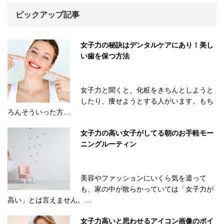
ピックアップ記事
女子力の秘訣はデンタルケアにあり！美し
い歯を保つ方法
女子力と聞くと、化粧をきちんとしようと
したり、痩せようとする人がいます。もち
ろんそういった方…
女子力の高い女子がしてる朝のお手軽モー
ニングルーティン
美容やファッションにいくら気を遣って
も、家の中が散らかっていては「女子力が
高い」とは言えません。…
女子力高いと思わせるアイコン画像のポイ